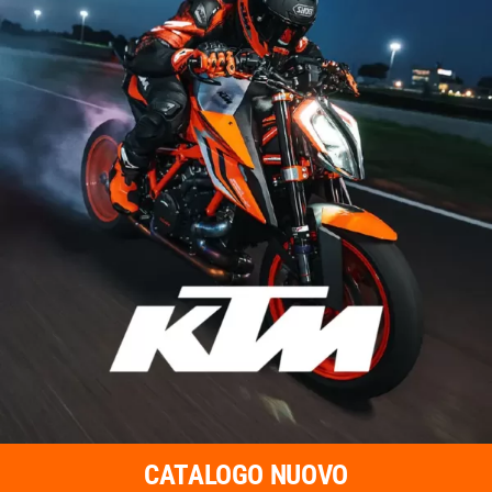
NUOVO
USATO
ACCESSORI
NOLEGGIO
OFFICINA E RICAMBI
CONTATTI
WHATSAPP
CATALOGO NUOVO